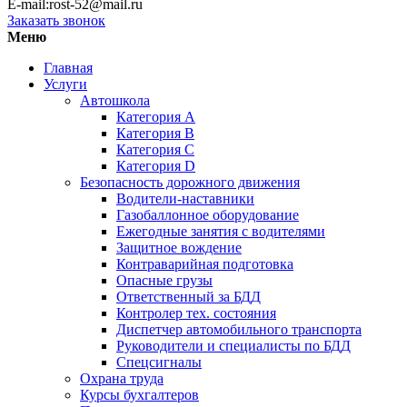
E-mail:rost-52@mail.ru
Заказать звонок
Меню
Главная
Услуги
Автошкола
Категория А
Категория В
Категория С
Категория D
Безопасность дорожного движения
Водители-наставники
Газобаллонное оборудование
Ежегодные занятия с водителями
Защитное вождение
Контраварийная подготовка
Опасные грузы
Ответственный за БДД
Контролер тех. состояния
Диспетчер автомобильного транспорта
Руководители и специалисты по БДД
Спецсигналы
Охрана труда
Курсы бухгалтеров