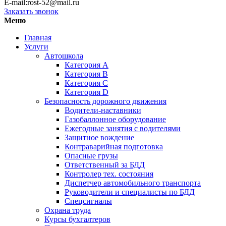
E-mail:rost-52@mail.ru
Заказать звонок
Меню
Главная
Услуги
Автошкола
Категория А
Категория В
Категория С
Категория D
Безопасность дорожного движения
Водители-наставники
Газобаллонное оборудование
Ежегодные занятия с водителями
Защитное вождение
Контраварийная подготовка
Опасные грузы
Ответственный за БДД
Контролер тех. состояния
Диспетчер автомобильного транспорта
Руководители и специалисты по БДД
Спецсигналы
Охрана труда
Курсы бухгалтеров