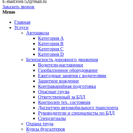
E-mail:rost-52@mail.ru
Заказать звонок
Меню
Главная
Услуги
Автошкола
Категория А
Категория В
Категория С
Категория D
Безопасность дорожного движения
Водители-наставники
Газобаллонное оборудование
Ежегодные занятия с водителями
Защитное вождение
Контраварийная подготовка
Опасные грузы
Ответственный за БДД
Контролер тех. состояния
Диспетчер автомобильного транспорта
Руководители и специалисты по БДД
Спецсигналы
Охрана труда
Курсы бухгалтеров