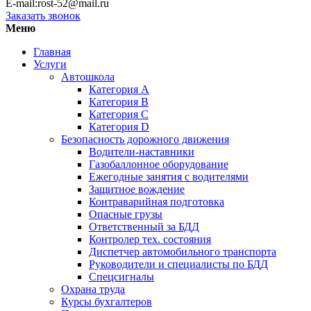
E-mail:rost-52@mail.ru
Заказать звонок
Меню
Главная
Услуги
Автошкола
Категория А
Категория В
Категория С
Категория D
Безопасность дорожного движения
Водители-наставники
Газобаллонное оборудование
Ежегодные занятия с водителями
Защитное вождение
Контраварийная подготовка
Опасные грузы
Ответственный за БДД
Контролер тех. состояния
Диспетчер автомобильного транспорта
Руководители и специалисты по БДД
Спецсигналы
Охрана труда
Курсы бухгалтеров